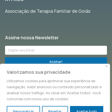
Associação de Terapia Familiar de Goiás
Assine nossa Newsletter
Assinar!
Valorizamos sua privacidade
Fique por dentro de tudo que acontece na Terapia Familiar!
Utilizamos cookies para aprimorar sua experiência de
navegação, exibir anúncios ou conteúdo personalizado e
analisar nosso tráfego. Ao clicar em “Aceitar todos”, você
concorda com nosso uso de cookies.
© Copyright 2023 ATFAGO. Todos direitos reservados.
Personalizar
Rejeitar
Aceitar tudo