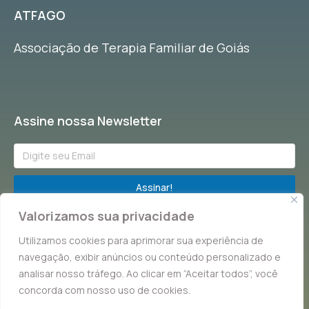
ATFAGO
Associação de Terapia Familiar de Goiás
Assine nossa Newsletter
Assinar!
Valorizamos sua privacidade
Fique por dentro de tudo que acontece na Terapia Familiar!
Utilizamos cookies para aprimorar sua experiência de
navegação, exibir anúncios ou conteúdo personalizado e
analisar nosso tráfego. Ao clicar em “Aceitar todos”, você
concorda com nosso uso de cookies.
© Copyright 2023 ATFAGO. Todos direitos reservados.