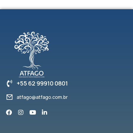
+55 62 99910 0801
atfago@atfago.com.br